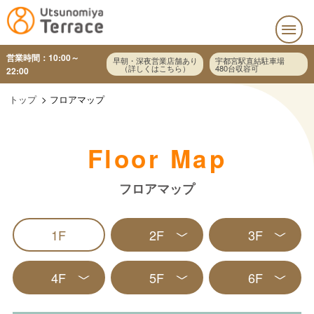
営業時間：10:00～
早朝・深夜営業店舗あり
宇都宮駅直結駐車場
（詳しくはこちら）
480台収容可
22:00
トップ
フロアマップ
Floor Map
フロアマップ
1F
2F
3F
4F
5F
6F