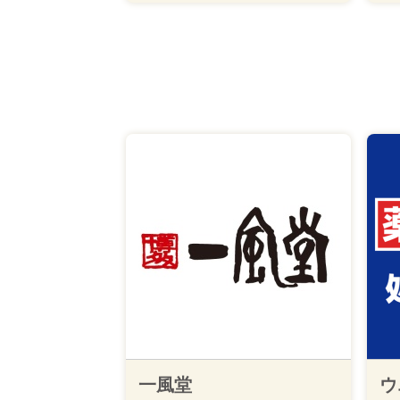
一風堂
ウ